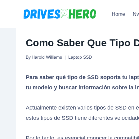
Skip
Home
N
to
content
Como Saber Que Tipo D
By
Harold Williams
Laptop SSD
Para saber qué tipo de SSD soporta tu lapt
tu modelo y buscar información sobre la in
Actualmente existen varios tipos de SSD en
estos tipos de SSD tiene diferentes velocidade
Por lo tanto, es esencial conocer la compatib